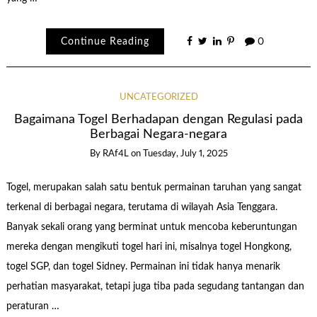
Continue Reading
0
UNCATEGORIZED
Bagaimana Togel Berhadapan dengan Regulasi pada
Berbagai Negara-negara
By
RAf4L
on
Tuesday, July 1, 2025
Togel, merupakan salah satu bentuk permainan taruhan yang sangat
terkenal di berbagai negara, terutama di wilayah Asia Tenggara.
Banyak sekali orang yang berminat untuk mencoba keberuntungan
mereka dengan mengikuti togel hari ini, misalnya togel Hongkong,
togel SGP, dan togel Sidney. Permainan ini tidak hanya menarik
perhatian masyarakat, tetapi juga tiba pada segudang tantangan dan
peraturan …