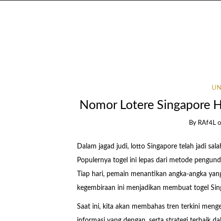
UN
Nomor Lotere Singapore Ha
By
RAf4L
Dalam jagad judi, lotto Singapore telah jadi sa
Populernya togel ini lepas dari metode pengun
Tiap hari, pemain menantikan angka-angka yang t
kegembiraan ini menjadikan membuat togel Sing
Saat ini, kita akan membahas tren terkini menge
informasi yang dengan, serta strategi terbaik 