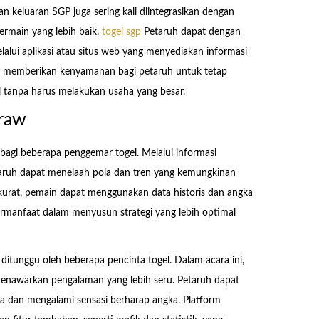
dan keluaran SGP juga sering kali diintegrasikan dengan
rmain yang lebih baik.
togel sgp
Petaruh dapat dengan
lui aplikasi atau situs web yang menyediakan informasi
ni memberikan kenyamanan bagi petaruh untuk tetap
 tanpa harus melakukan usaha yang besar.
Draw
l bagi beberapa penggemar togel. Melalui informasi
taruh dapat menelaah pola dan tren yang kemungkinan
kurat, pemain dapat menggunakan data historis dan angka
 bermanfaat dalam menyusun strategi yang lebih optimal
itunggu oleh beberapa pencinta togel. Dalam acara ini,
menawarkan pengalaman yang lebih seru. Petaruh dapat
 dan mengalami sensasi berharap angka. Platform