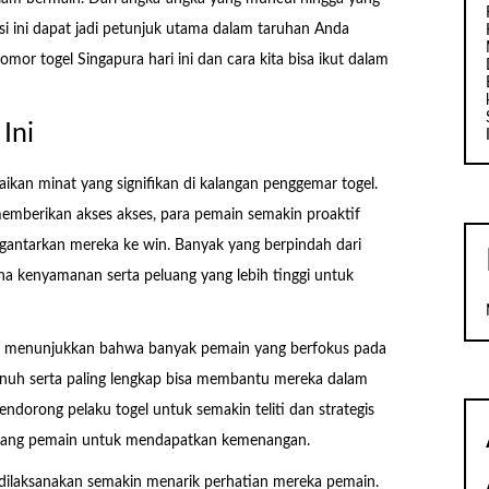
si ini dapat jadi petunjuk utama dalam taruhan Anda
nomor togel Singapura hari ini dan cara kita bisa ikut dalam
Ini
aikan minat yang signifikan di kalangan penggemar togel.
emberikan akses akses, para pemain semakin proaktif
gantarkan mereka ke win. Banyak yang berpindah dari
na kenyamanan serta peluang yang lebih tinggi untuk
 pun menunjukkan bahwa banyak pemain yang berfokus pada
 penuh serta paling lengkap bisa membantu mereka dalam
ndorong pelaku togel untuk semakin teliti dan strategis
uang pemain untuk mendapatkan kemenangan.
n dilaksanakan semakin menarik perhatian mereka pemain.