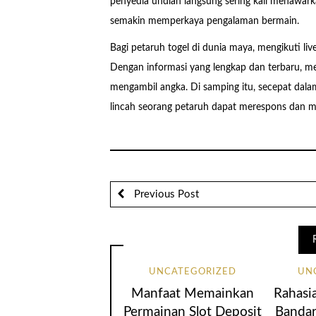
penyedia undian langsung sering kali menawarkan
semakin memperkaya pengalaman bermain.
Bagi petaruh togel di dunia maya, mengikuti liv
Dengan informasi yang lengkap dan terbaru, m
mengambil angka. Di samping itu, secepat da
lincah seorang petaruh dapat merespons dan m
Previous Post
UNCATEGORIZED
UN
Manfaat Memainkan
Rahasia
Permainan Slot Deposit
Banda