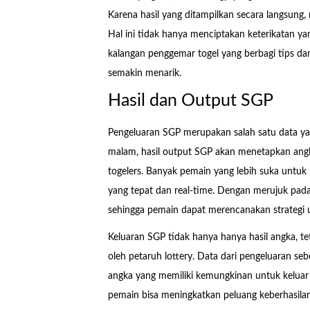
Karena hasil yang ditampilkan secara langsung,
Hal ini tidak hanya menciptakan keterikatan ya
kalangan penggemar togel yang berbagi tips da
semakin menarik.
Hasil dan Output SGP
Pengeluaran SGP merupakan salah satu data yan
malam, hasil output SGP akan menetapkan angka
togelers. Banyak pemain yang lebih suka untuk
yang tepat dan real-time. Dengan merujuk pada l
sehingga pemain dapat merencanakan strategi u
Keluaran SGP tidak hanya hanya hasil angka, te
oleh petaruh lottery. Data dari pengeluaran s
angka yang memiliki kemungkinan untuk keluar
pemain bisa meningkatkan peluang keberhasilan