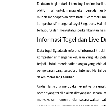
Di dalam bagian dari sistem togel online, hasil 
platform lain untuk menawarkan pengalaman be
mudah mendapatkan data hasil SGP terbaru mela
komprehensif mengenai togel Singapore. Hal i
terhubung dan mengetahui perkembangan hasil
Informasi Togel dan Live 
Data togel Sg adalah referensi informasi krusia
komprehensif mengenai keluaran yang lalu, pe
terjadi. Untuk mendapatkan angka yang lebih a
pengeluaran yang tersedia di internet. Hal ini
dalam memasang taruhan.
Undian langsung merupakan event yang sangat d
nomor yang terpilih akan ditayangkan secara, 
menyaksikan momen undian secara waktu nyata