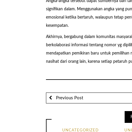
Angka-angka tersebut dapat sumbernya dari tang
signifikan dalam. Menggunakan angka yang pun
emosional ketika bertaruh, walaupun tetap pe
kesempatan.
Akhirnya, bergabung dalam komunitas masyarak
berkolaborasi informasi tentang nomor yg dipili
mendapatkan pemikiran baru untuk pemilihan n
nasihat dari orang lain, karena setiap petaru
Previous Post
UNCATEGORIZED
UN