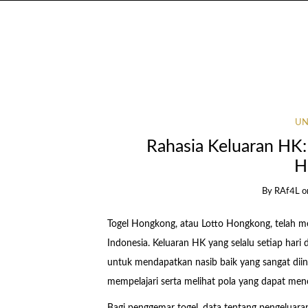
UN
Rahasia Keluaran HK:
H
By
RAf4L
o
Togel Hongkong, atau Lotto Hongkong, telah me
Indonesia. Keluaran HK yang selalu setiap har
untuk mendapatkan nasib baik yang sangat dii
mempelajari serta melihat pola yang dapat m