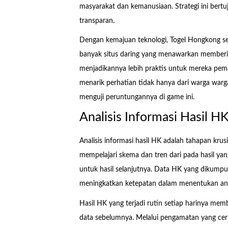
masyarakat dan kemanusiaan. Strategi ini bert
transparan.
Dengan kemajuan teknologi, Togel Hongkong sem
banyak situs daring yang menawarkan memberik
menjadikannya lebih praktis untuk mereka pema
menarik perhatian tidak hanya dari warga warga
menguji peruntungannya di game ini.
Analisis Informasi Hasil H
Analisis informasi hasil HK adalah tahapan kru
mempelajari skema dan tren dari pada hasil yang
untuk hasil selanjutnya. Data HK yang dikump
meningkatkan ketepatan dalam menentukan angka
Hasil HK yang terjadi rutin setiap harinya me
data sebelumnya. Melalui pengamatan yang cer