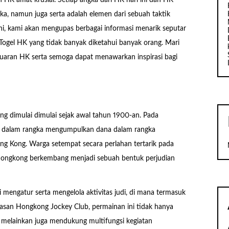
 HK amat krusial. Setiap angka dari HK hari ini dan HK
a, namun juga serta adalah elemen dari sebuah taktik
 ini, kami akan mengupas berbagai informasi menarik seputar
Togel HK yang tidak banyak diketahui banyak orang. Mari
luaran HK serta semoga dapat menawarkan inspirasi bagi
g dimulai dimulai sejak awal tahun 1900-an. Pada
ara dalam rangka mengumpulkan dana dalam rangka
ng Kong. Warga setempat secara perlahan tertarik pada
l Hongkong berkembang menjadi sebuah bentuk perjudian
mengatur serta mengelola aktivitas judi, di mana termasuk
san Hongkong Jockey Club, permainan ini tidak hanya
melainkan juga mendukung multifungsi kegiatan