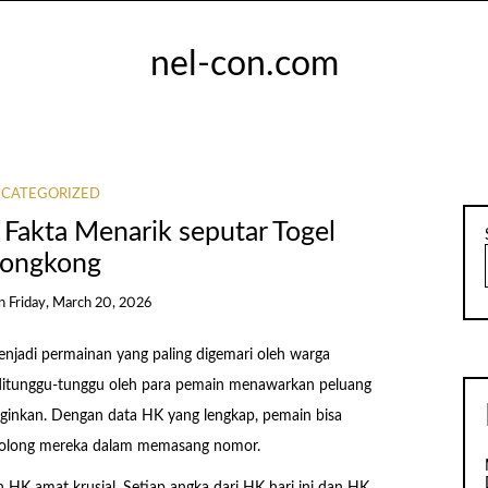
nel-con.com
CATEGORIZED
 Fakta Menarik seputar Togel
ongkong
n
Friday, March 20, 2026
njadi permainan yang paling digemari oleh warga
i ditunggu-tunggu oleh para pemain menawarkan peluang
nginkan. Dengan data HK yang lengkap, pemain bisa
enolong mereka dalam memasang nomor.