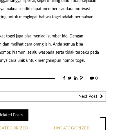
gal-tanggal spesial, seperti ulang tahun atau kejadian
ya makna sendiri dapat memberi saudara motivasi
nting untuk mengingat bahwa togel adalah permainan
at togel juga bisa menjadi sumber ide. Dengan
h dan melihat cara orang lain, Anda semua bisa
omor. Namun, selalu waspada serta tidak terpaku pada
h punya cara unik untuk menghimpun nomor togel.
0
Next Post
Related Posts
CATEGORIZED
UNCATEGORIZED