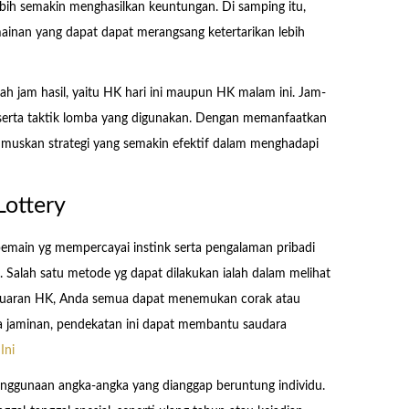
bih semakin menghasilkan keuntungan. Di samping itu,
ainan yang dapat dapat merangsang ketertarikan lebih
alah jam hasil, yaitu HK hari ini maupun HK malam ini. Jam-
 serta taktik lomba yang digunakan. Dengan memanfaatkan
umuskan strategi yang semakin efektif dalam menghadapi
ottery
pemain yg mempercayai instink serta pengalaman pribadi
Salah satu metode yg dapat dilakukan ialah dalam melihat
geluaran HK, Anda semua dapat menemukan corak atau
a jaminan, pendekatan ini dapat membantu saudara
Ini
penggunaan angka-angka yang dianggap beruntung individu.